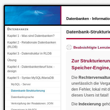
Navigation überspringen
Datenbanken - Informati
Datenbanken
Datenbank-Strukturi
Kapitel 1 - Was sind Datenbanken?
Kapitel 2 - Relationale Datenbanken
(RLDB)
Beabsichtigte Lernzie
Kapitel 3 - Datenstruktur in RLDB
Zur Strukturieru
Übung
Kapitel 4 - Datenbankentwurf bzw. -
Speicher-Engine,
design
Die
Rechterverwaltu
Kapitel 5 - Syntax MySQL/MariaDB
unerlässlich die Ver
MySQL - Server
den Fehler, lokal mi
Datenbank-Strukturierung
dieses Users ist fatal!
Datenbanksprache
Verknüpfung der Realationen: JOIN
Die
Indexierung
gehö
Operatoren in MySQL