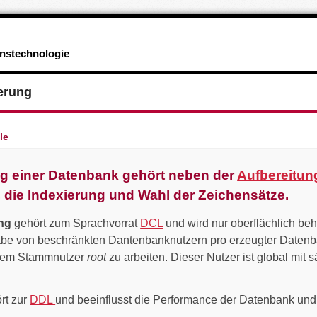
onstechnologie
erung
le
ng einer Datenbank gehört neben der
Aufbereitun
 die Indexierung und Wahl der Zeichensätze.
ng
gehört zum Sprachvorrat
DCL
und wird nur oberflächlich beha
gabe von beschränkten Dantenbanknutzern pro erzeugter Date
t dem Stammnutzer
root
zu arbeiten. Dieser Nutzer ist global mit
rt zur
DDL
und beeinflusst die Performance der Datenbank un